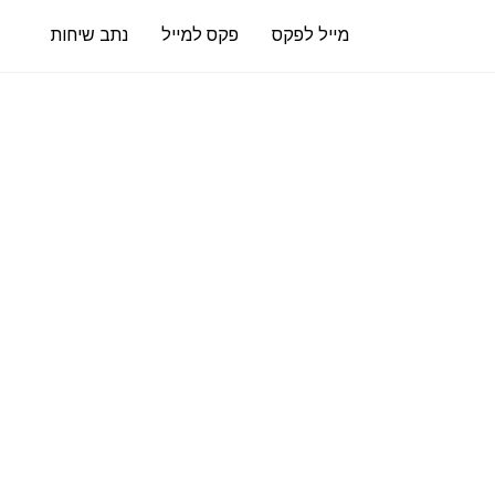
מייל לפקס
פקס למייל
נתב שיחות
רק
₪0.59
לעמוד